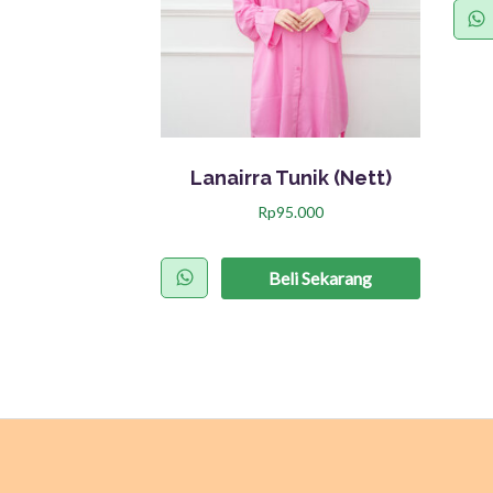
Lanairra Tunik (Nett)
Rp
95.000
P
r
Beli Sekarang
o
d
u
k
i
n
i