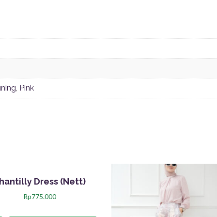
ning
,
Pink
hantilly Dress (Nett)
Rp
775.000