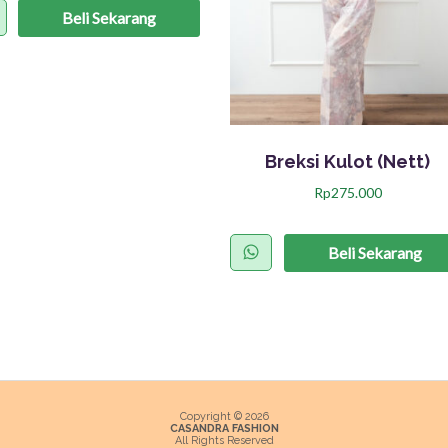
Beli Sekarang
Breksi Kulot (Nett)
Rp
275.000
P
r
Beli Sekarang
o
d
u
k
i
n
Copyright © 2026
CASANDRA FASHION
All Rights Reserved
i