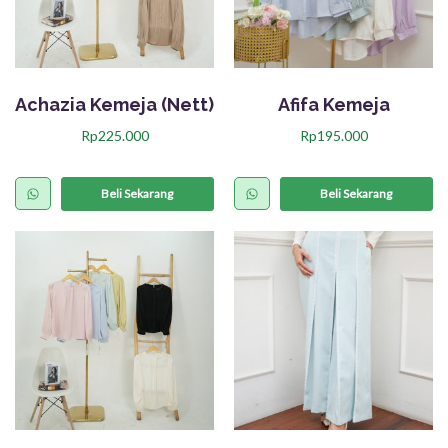
Achazia Kemeja (Nett)
Afifa Kemeja
Rp
225.000
Rp
195.000
P
P
r
r
Beli Sekarang
Beli Sekarang
o
o
d
d
u
u
k
k
i
i
n
n
i
i
m
m
e
e