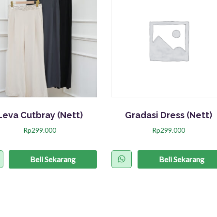
Leva Cutbray (Nett)
Gradasi Dress (Nett)
Rp
299.000
Rp
299.000
P
P
r
r
Beli Sekarang
Beli Sekarang
o
o
d
d
u
u
k
k