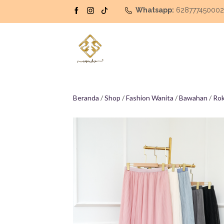
Whatsapp:
62877745000
Beranda
/
Shop
/
Fashion Wanita
/
Bawahan
/
Ro