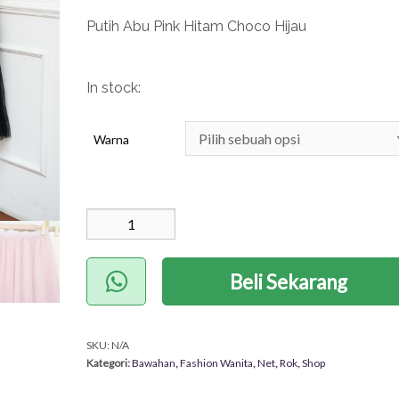
Putih Abu Pink Hitam Choco Hijau
In stock:
Warna
Kuantitas Rok Tutu
Raya (Nett)
Beli Sekarang
SKU:
N/A
Kategori:
Bawahan
,
Fashion Wanita
,
Net
,
Rok
,
Shop