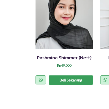
Pashmina Shimmer (Nett)
Rp
49.000
P
r
Beli Sekarang
o
d
u
k