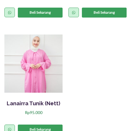
P
P
r
r
Beli Sekarang
Beli Sekarang
o
o
d
d
u
u
k
k
i
i
n
n
i
i
m
m
e
e
m
m
i
i
Lanairra Tunik (Nett)
l
l
Rp
95.000
i
i
P
k
k
r
Beli Sekarang