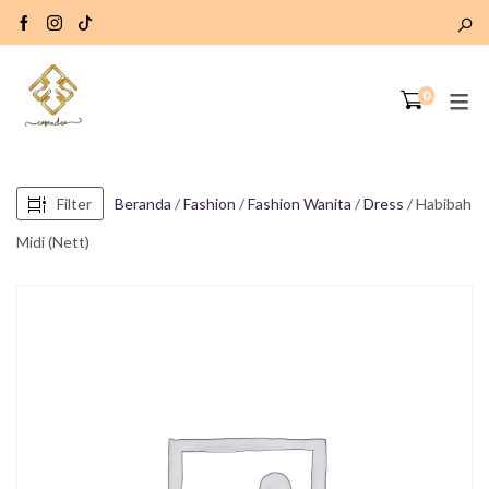
0
Filter
Beranda
/
Fashion
/
Fashion Wanita
/
Dress
/ Habibah
Midi (Nett)