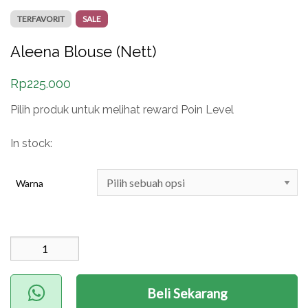
TERFAVORIT
SALE
Aleena Blouse (Nett)
Rp
225.000
Pilih produk untuk melihat reward Poin Level
In stock:
Warna
Kuantitas Aleena
Blouse (Nett)
Beli Sekarang