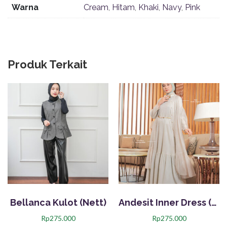
Warna
Cream
,
Hitam
,
Khaki
,
Navy
,
Pink
Produk Terkait
Bellanca Kulot (Nett)
Andesit Inner Dress (Nett)
Rp
275.000
Rp
275.000