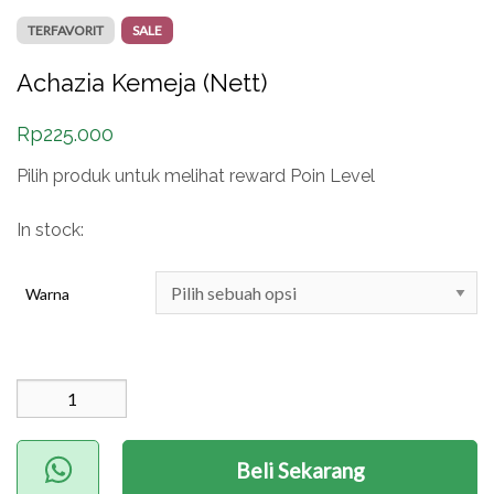
TERFAVORIT
SALE
Achazia Kemeja (Nett)
Rp
225.000
Pilih produk untuk melihat reward Poin Level
In stock:
Warna
Kuantitas Achazia
Kemeja (Nett)
Beli Sekarang