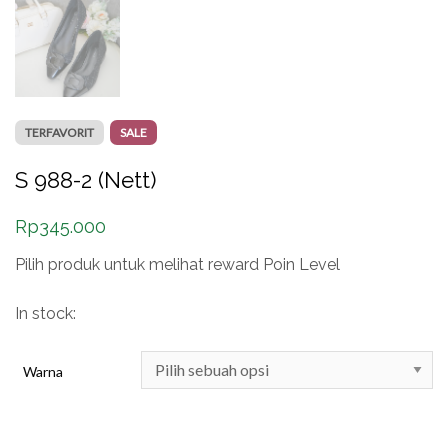
TERFAVORIT
SALE
S 988-2 (Nett)
Rp
345.000
Pilih produk untuk melihat reward Poin Level
In stock:
Warna
Kuantitas S 988-2