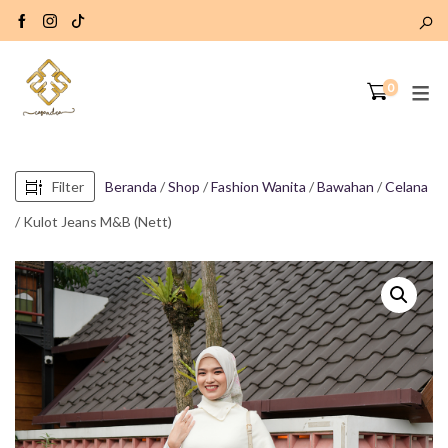
0
Filter
Beranda
/
Shop
/
Fashion Wanita
/
Bawahan
/
Celana
/ Kulot Jeans M&B (Nett)