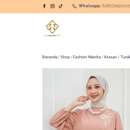
Whatsapp:
62877745000
Beranda
/
Shop
/
Fashion Wanita
/
Atasan
/
Tuni