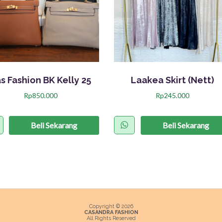
s Fashion BK Kelly 25
Laakea Skirt (Nett)
Rp
850.000
Rp
245.000
P
r
Beli Sekarang
Beli Sekarang
o
d
u
k
i
n
Copyright © 2026
CASANDRA FASHION
All Rights Reserved
i