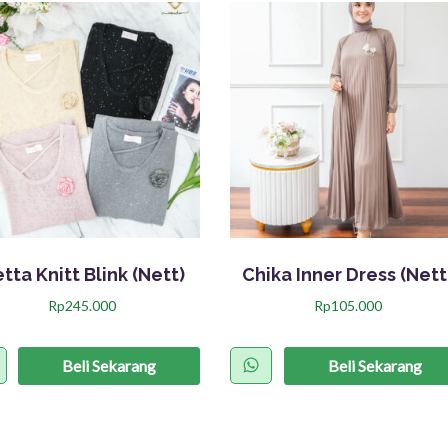
tta Knitt Blink (Nett)
Chika Inner Dress (Nett
Rp
245.000
Rp
105.000
P
P
r
r
Beli Sekarang
Beli Sekarang
o
o
d
d
u
u