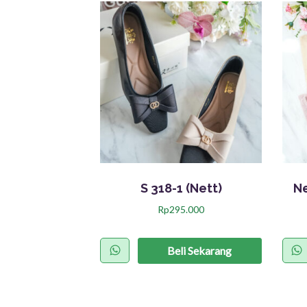
S 318-1 (Nett)
Ne
Rp
295.000
P
r
Beli Sekarang
o
d
u