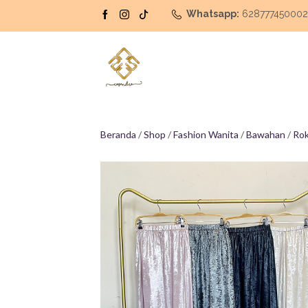
Whatsapp:
62877745000
Beranda
/
Shop
/
Fashion Wanita
/
Bawahan
/
Ro