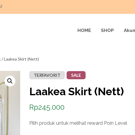
22
HOME
SHOP
Akun
k
/ Laakea Skirt (Nett)
TERFAVORIT
SALE
Laakea Skirt (Nett)
Rp
245.000
Pilih produk untuk melihat reward Poin Level