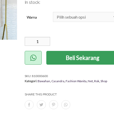
In stock:
Warna
Kuantitas Laakea Skirt
(Nett)
Beli Sekarang
SKU:
810000600
Kategori:
Bawahan
,
Casandra
,
Fashion Wanita
,
Net
,
Rok
,
Shop
SHARE THIS PRODUCT