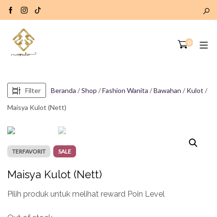
0
Filter
Beranda
/
Shop
/
Fashion Wanita
/
Bawahan
/
Kulot
/
Maisya Kulot (Nett)
TERFAVORIT
SALE
Maisya Kulot (Nett)
Pilih produk untuk melihat reward Poin Level