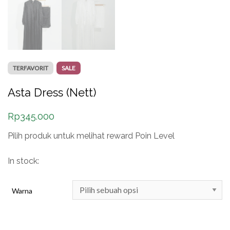
TERFAVORIT
SALE
Asta Dress (Nett)
Rp
345.000
Pilih produk untuk melihat reward Poin Level
In stock:
Warna
Kuantitas Asta Dress