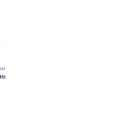
OST
tt)