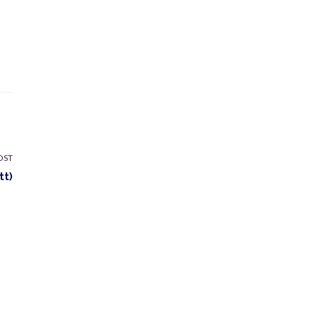
OST
tt)