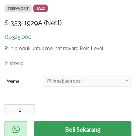
TERFAVORIT
SALE
S 333-1929A (Nett)
Rp
325.000
Pilih produk untuk melihat reward Poin Level
In stock:
Warna
Kuantitas S 333-1929A
(Nett)
Beli Sekarang