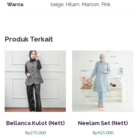
Warna
beige
,
Hitam
,
Maroon
,
Pink
Produk Terkait
Bellanca Kulot (Nett)
Neelam Set (Nett)
Rp
275.000
Rp
925.000