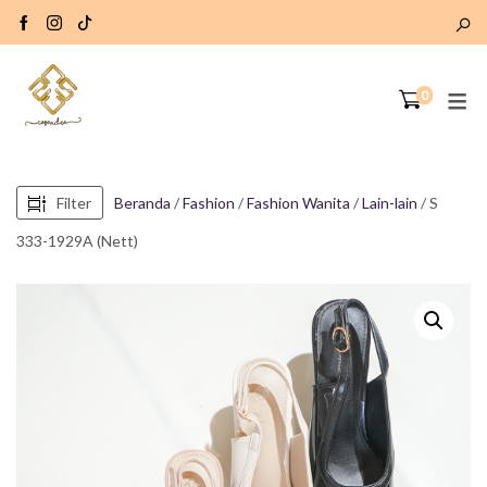
0
Filter
Beranda
/
Fashion
/
Fashion Wanita
/
Lain-lain
/ S
333-1929A (Nett)