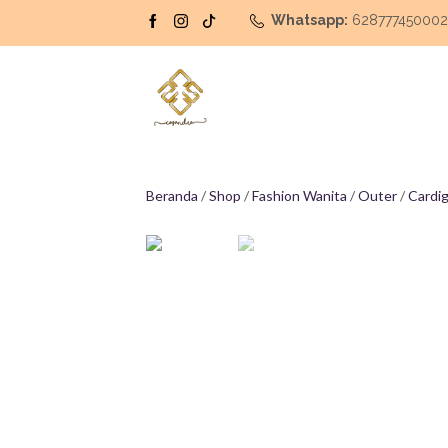
Whatsapp:
62877745000
Beranda
/
Shop
/
Fashion Wanita
/
Outer
/
Cardi