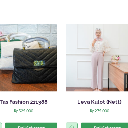
Tas Fashion 211388
Leva Kulot (Nett)
Rp
525.000
Rp
275.000
P
r
Beli Sekarang
Beli Sekarang