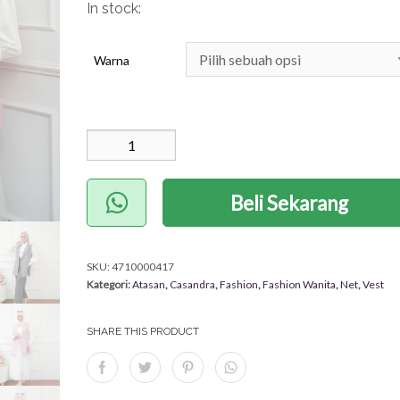
In stock:
Warna
Kuantitas Fleura Vest
(Nett)
Beli Sekarang
SKU:
4710000417
Kategori:
Atasan
,
Casandra
,
Fashion
,
Fashion Wanita
,
Net
,
Vest
SHARE THIS PRODUCT