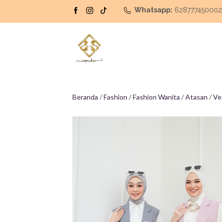
Whatsapp:
62877745000
Beranda
/
Fashion
/
Fashion Wanita
/
Atasan
/
Ve