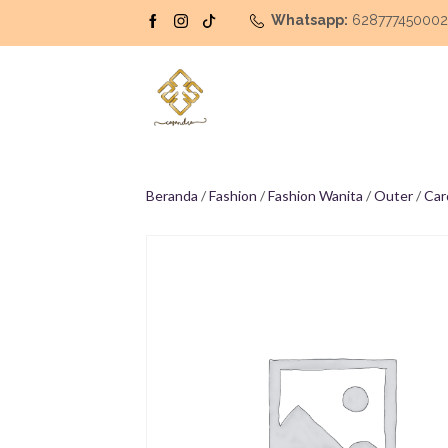
Whatsapp:
62877745000
Beranda
/
Fashion
/
Fashion Wanita
/
Outer
/
Car