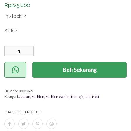
Rp
225.000
In stock: 2
Stok 2
Kuantitas Achazia
Kemeja (Nett) Putih
Beli Sekarang
SKU:
5610001069
Kategori:
Atasan
,
Fashion
,
Fashion Wanita
,
Kemeja
,
Net
,
Nett
SHARE THIS PRODUCT