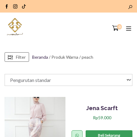
0
Filter
Beranda
/ Produk Warna / peach
Jena Scarft
Rp
59.000
P
r
Beli Sekarang