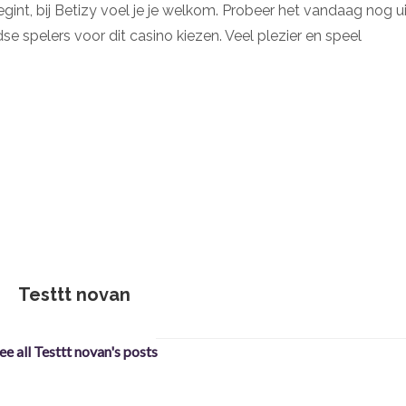
int, bij Betizy voel je je welkom. Probeer het vandaag nog u
 spelers voor dit casino kiezen. Veel plezier en speel
Testtt novan
ee all Testtt novan's posts