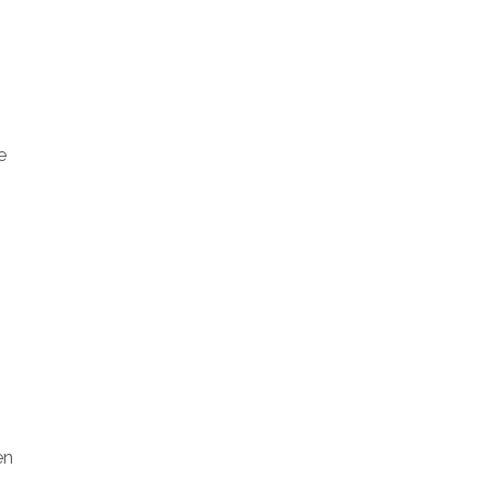
n
e
en
n