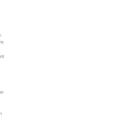
.
ns
unt
no
n
n