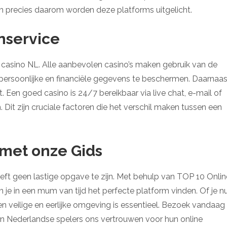
en precies daarom worden deze platforms uitgelicht.
nservice
e casino NL. Alle aanbevolen casino’s maken gebruik van de
ersoonlijke en financiële gegevens te beschermen. Daarnaas
. Een goed casino is 24/7 bereikbaar via live chat, e-mail of
Dit zijn cruciale factoren die het verschil maken tussen een
 met onze Gids
oeft geen lastige opgave te zijn. Met behulp van TOP 10 Onli
 je in een mum van tijd het perfecte platform vinden. Of je n
en veilige en eerlijke omgeving is essentieel. Bezoek vandaag
 Nederlandse spelers ons vertrouwen voor hun online