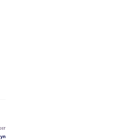
OST
ayn