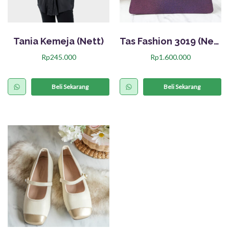
Tania Kemeja (Nett)
Tas Fashion 3019 (Nett)
Rp
245.000
Rp
1.600.000
P
r
Beli Sekarang
Beli Sekarang
o
d
u
k
i
n
i
m
e