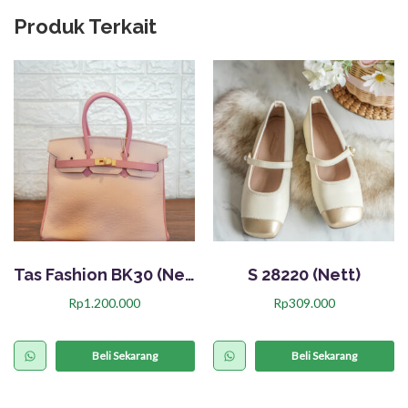
Produk Terkait
Tas Fashion BK30 (Nett)
S 28220 (Nett)
Rp
1.200.000
Rp
309.000
P
r
Beli Sekarang
Beli Sekarang
o
d