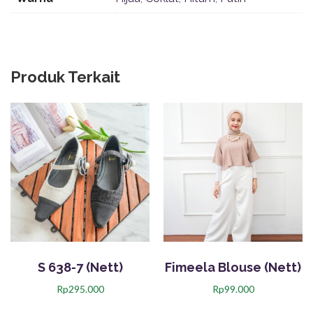
Produk Terkait
S 638-7 (Nett)
Fimeela Blouse (Nett)
Rp
295.000
Rp
99.000
P
P