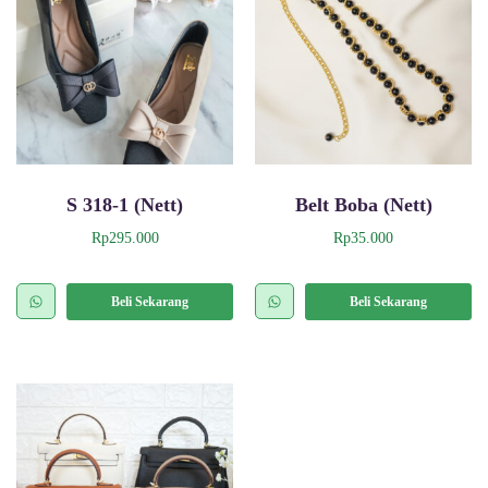
S 318-1 (Nett)
Belt Boba (Nett)
Rp
295.000
Rp
35.000
P
r
Beli Sekarang
Beli Sekarang
o
d
u
k
i
n