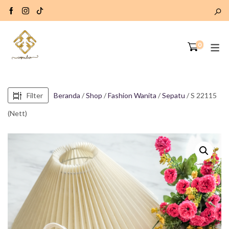
0
Filter
Beranda
/
Shop
/
Fashion Wanita
/
Sepatu
/ S 22115
(Nett)