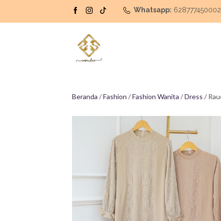
Whatsapp:
62877745000
Beranda
/
Fashion
/
Fashion Wanita
/
Dress
/ Rau