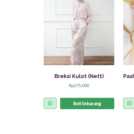
Breksi Kulot (Nett)
Rp
275.000
P
r
Beli Sekarang
o
d
u