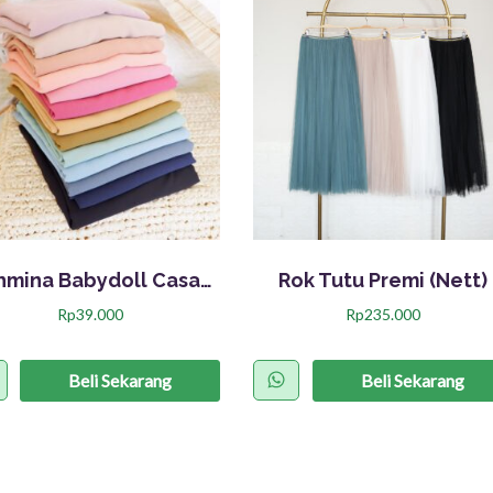
Pashmina Babydoll Casandra (Nett)
Rok Tutu Premi (Nett)
Rp
39.000
Rp
235.000
P
r
Beli Sekarang
Beli Sekarang
o
d
u