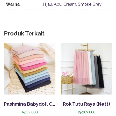
Warna
Hijau
,
Abu
,
Cream
,
Smoke Grey
Produk Terkait
Pashmina Babydoll Casandra (Nett)
Rok Tutu Raya (Nett)
Rp
39.000
Rp
209.000